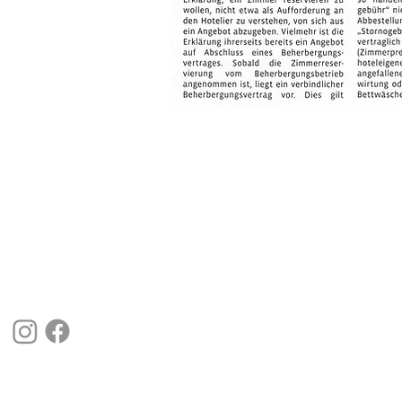
Kajetan und Barbara Leitner
Klarer 1
83735 Bayrischzell
Email:
info@klarerhof.com
Tel.: 08023/539
Impressum
Datenschutz
AGB
Beherbergungsvertrag